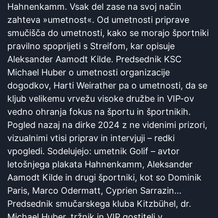
Hahnenkamm. Vsak del zase na svoj način
zahteva »umetnost«. Od umetnosti priprave
smučišča do umetnosti, kako se morajo športniki
pravilno spoprijeti s Streifom, kar opisuje
Aleksander Aamodt Kilde. Predsednik KSC
Michael Huber o umetnosti organizacije
dogodkov, Harti Weirather pa o umetnosti, da se
kljub velikemu vrvežu visoke družbe in VIP-ov
vedno ohranja fokus na športu in športnikih.
Pogled nazaj na dirke 2024 z ne videnimi prizori,
vizualnimi vtisi priprav in intervjuji – redki
vpogledi. Sodelujejo: umetnik Golif – avtor
letošnjega plakata Hahnenkamm, Aleksander
Aamodt Kilde in drugi športniki, kot so Dominik
Paris, Marco Odermatt, Cyprien Sarrazin...
Predsednik smučarskega kluba Kitzbühel, dr.
Michael Huber, tržnik in VIP gostitelj v